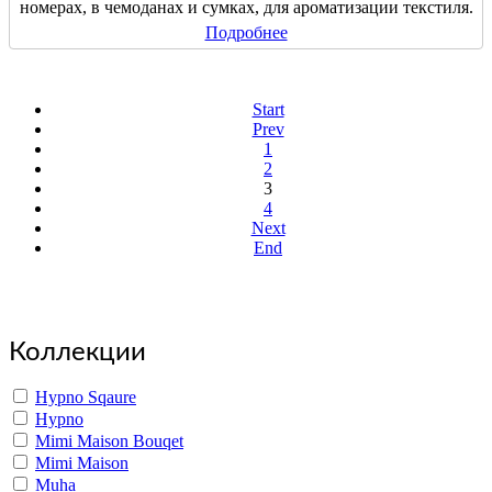
номерах, в чемоданах и сумках, для ароматизации текстиля.
Подробнее
Start
Prev
1
2
3
4
Next
End
Copyright www.maxx-marketing.net
Коллекции
Hypno Sqaure
Hypno
Mimi Maison Bouqet
Mimi Maison
Muha