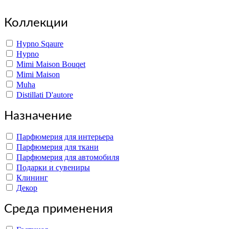
Copyright www.maxx-marketing.net
Коллекции
Hypno Sqaure
Hypno
Mimi Maison Bouqet
Mimi Maison
Muha
Distillati D'autore
Назначение
Парфюмерия для интерьера
Парфюмерия для ткани
Парфюмерия для автомобиля
Подарки и сувениры
Клининг
Декор
Среда применения