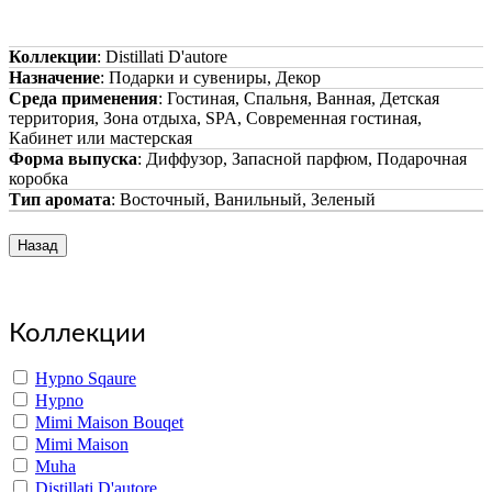
Коллекции
:
Distillati D'autore
Назначение
:
Подарки и сувениры, Декор
Среда применения
:
Гостиная, Спальня, Ванная, Детская
территория, Зона отдыха, SPA, Современная гостиная,
Кабинет или мастерская
Форма выпуска
:
Диффузор, Запасной парфюм, Подарочная
коробка
Тип аромата
:
Восточный, Ванильный, Зеленый
Copyright www.maxx-marketing.net
Коллекции
Hypno Sqaure
Hypno
Mimi Maison Bouqet
Mimi Maison
Muha
Distillati D'autore