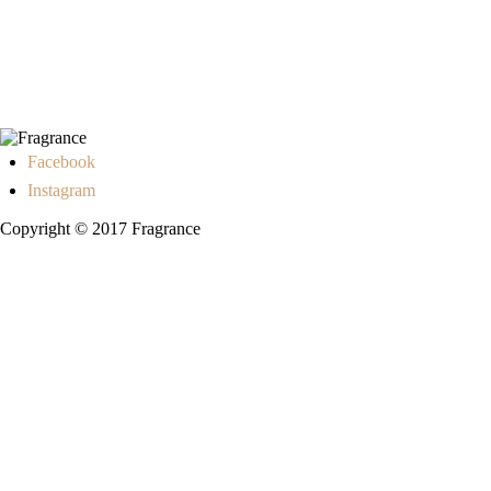
Facebook
Instagram
Copyright © 2017 Fragrance
Главная
Каталог
Distillati D'Autore
Hypno Casa
Mimi Maison
Muha
О нас
Партнерам
Медиа