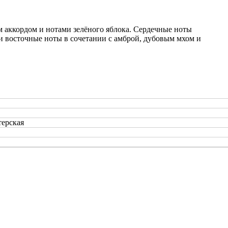
 аккордом и нотами зелёного яблока. Сердечные ноты
и восточные ноты в сочетании с амброй, дубовым мхом и
терская
Copyright www.maxx-marketing.net